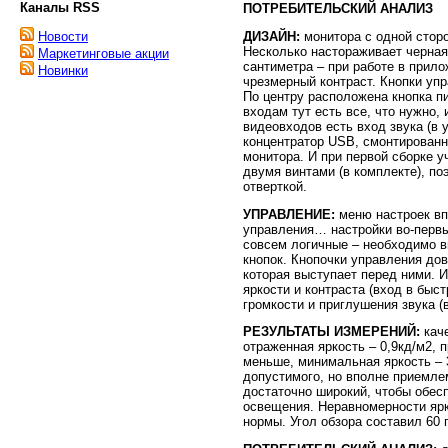
Каналы RSS
ПОТРЕБИТЕЛЬСКИЙ АНАЛИЗ
ДИЗАЙН:
монитора с одной сторо
Новости
Несколько настораживает черная
Маркетинговые акции
сантиметра – при работе в прил
Новинки
чрезмерный контраст. Кнопки упр
По центру расположена кнопка п
входам тут есть все, что нужно,
видеовходов есть вход звука (в
концентратор USB, смонтированн
монитора. И при первой сборке у
двумя винтами (в комплекте), п
отверткой.
УПРАВЛЕНИЕ:
меню настроек вп
управления… настройки во-первы
совсем логичные – необходимо в
кнопок. Кнопочки управления до
которая выступает перед ними. 
яркости и контраста (вход в быс
громкости и приглушения звука (в
РЕЗУЛЬТАТЫ ИЗМЕРЕНИЙ:
каче
отраженная яркость – 0,9кд/м2,
меньше, минимальная яркость – 3
допустимого, но вполне приемле
достаточно широкий, чтобы обес
освещения. Неравномерности ярк
нормы. Угол обзора составил 60 