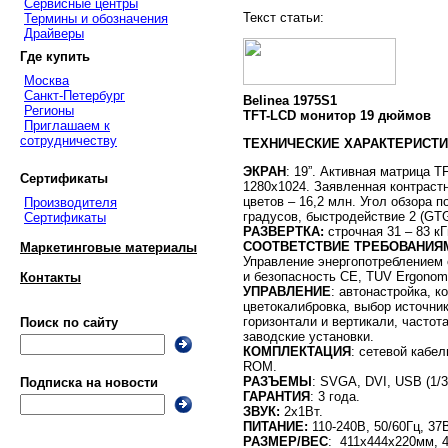
Сервисные центры
Текст статьи:
Термины и обозначения
Драйверы
Где купить
Москва
Санкт-Петербург
Belinea 1975S1
Регионы
TFT-LCD монитор 19 дюймов
Приглашаем к
сотрудничеству
ТЕХНИЧЕСКИЕ ХАРАКТЕРИСТИ
ЭКРАН
: 19”. Активная матрица 
Сертификаты
1280х1024. Заявленная контрастн
цветов – 16,2 млн. Угол обзора п
Производителя
градусов, быстродействие 2 (GTG
Сертификаты
РАЗВЕРТКА:
строчная 31 – 83 кГ
СООТВЕТСТВИЕ ТРЕБОВАНИЯ
Маркетинговые материалы
Управление энергопотреблением
и безопасность CE, TUV Ergonomi
Контакты
УПРАВЛЕНИЕ
: автонастройка, к
цветокалибровка, выбор источник
горизонтали и вертикали, частота
Поиск по сайту
заводские установки.
КОМПЛЕКТАЦИЯ
: сетевой кабе
ROM.
РАЗЪЕМЫ
: SVGA, DVI, USB (1/3
Подписка на новости
ГАРАНТИЯ
: 3 года.
ЗВУК:
2х1Вт.
ПИТАНИЕ:
110-240В, 50/60Гц, 37В
РАЗМЕР/ВЕС
: 411х444х220мм, 4,