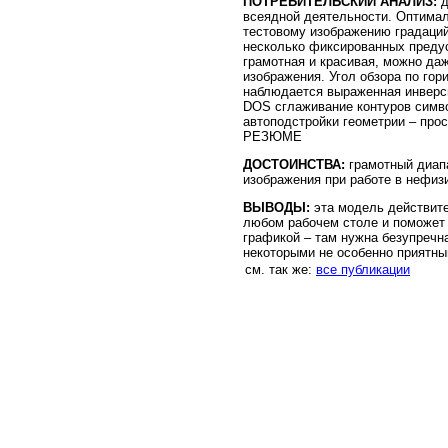
ПОТРЕБИТЕЛЬСКИЙ АНАЛИЗ:
д
всеядной деятельности. Оптимал
тестовому изображению градаций
несколько фиксированных предус
грамотная и красивая, можно да
изображения. Угол обзора по гор
наблюдается выраженная инверсия
DOS сглаживание контуров симво
автоподстройки геометрии – про
РЕЗЮМЕ
ДОСТОИНСТВА:
грамотный диапа
изображения при работе в нефиз
ВЫВОДЫ:
эта модель действите
любом рабочем столе и поможет 
графикой – там нужна безупречна
некоторыми не особенно приятн
см. так же:
все публикации