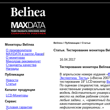
Belinea / Публикации / Статьи
Мониторы Belinea
Статьи. Тестирование монитора Bel
О производителе
MAXDATA в ралли Дакар
|
О мониторах
16.04.2017
Минздрав рекомендует
Стандарты качества
Тестирование монитора Belinea
Награды
В апрельском номере издания «
П
Публикации
Экспертиза. Тесты
» («Весна 2007
Новости
тестирование 19” LCD-монитор
Be
Статьи
По оценкам специалистов, модел
качественным универсальным мон
Каталог продукции
модель действительно универса
LCD-Мониторы
место на любом рабочем столе
любые задачи..», «грамотный ди
Сервис
качественная интерполяция изо
Условия гарантии
нефизическом разрешении
..»