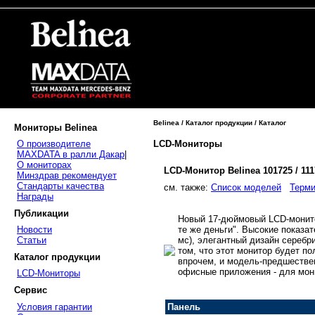
Belinea / Каталог продукции / Каталог
Мониторы Belinea
LCD-Мониторы
О производителе
MAXDATA в ралли Дакар
|
О мониторах
LCD-Монитор Belinea 101725 / 11
Минздрав рекомендует
Стандарты качества
cм. также:
Список моделей
Терми
Награды
Публикации
Новый 17-дюймовый LCD-монито
те же деньги". Высокие показат
Новости
мс), элегантный дизайн серебри
Статьи
том, что этот монитор будет п
Каталог продукции
впрочем, и модель-предшестве
офисные приложения - для мони
LCD-Мониторы
Сервис
Условия гарантии
Панель