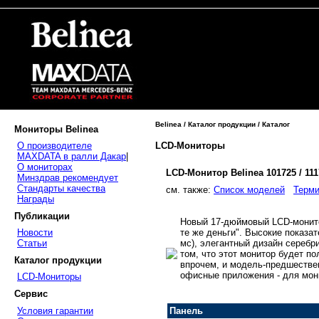
Belinea / Каталог продукции / Каталог
Мониторы Belinea
LCD-Мониторы
О производителе
MAXDATA в ралли Дакар
|
О мониторах
LCD-Монитор Belinea 101725 / 11
Минздрав рекомендует
Стандарты качества
cм. также:
Список моделей
Терми
Награды
Публикации
Новый 17-дюймовый LCD-монито
те же деньги". Высокие показат
Новости
мс), элегантный дизайн серебри
Статьи
том, что этот монитор будет п
Каталог продукции
впрочем, и модель-предшестве
офисные приложения - для мони
LCD-Мониторы
Сервис
Условия гарантии
Панель