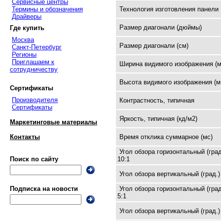
Сервисные центры
Термины и обозначения
Технология изготовления панели
Драйверы
Размер диагонали (дюймы)
Где купить
Москва
Размер диагонали (см)
Санкт-Петербург
Регионы
Приглашаем к
Ширина видимого изображения (м
сотрудничеству
Высота видимого изображения (м
Сертификаты
Производителя
Контрастность, типичная
Сертификаты
Яркость, типичная (кд/м2)
Маркетинговые материалы
Время отклика суммарное (мс)
Контакты
Угол обзора горизонтальный (град
10:1
Поиск по сайту
Угол обзора вертикальный (град.)
Угол обзора горизонтальный (град
Подписка на новости
5:1
Угол обзора вертикальный (град.)