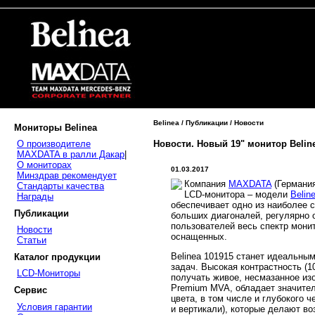
Belinea / Публикации / Новости
Мониторы Belinea
Новости. Новый 19" монитор Belin
О производителе
MAXDATA в ралли Дакар
|
О мониторах
01.03.2017
Минздрав рекомендует
Компания
MAXDATA
(Германия
Стандарты качества
LCD-монитора – модели
Belin
Награды
обеспечивает одно из наиболее 
Публикации
больших диагоналей, регулярно
пользователей весь спектр мони
Новости
оснащенных.
Статьи
Belinea 101915 станет идеальны
Каталог продукции
задач. Высокая контрастность (1
LCD-Мониторы
получать живое, несмазанное из
Premium MVA, обладает значите
Сервис
цвета, в том числе и глубокого ч
Условия гарантии
и вертикали), которые делают в