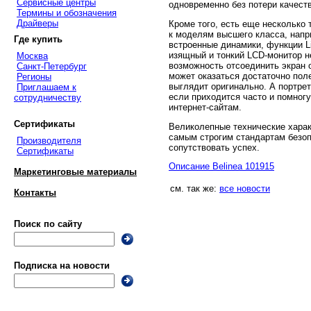
Сервисные центры
одновременно без потери качест
Термины и обозначения
Драйверы
Кроме того, есть еще несколько 
к моделям высшего класса, напр
Где купить
встроенные динамики, функции Li
изящный и тонкий LCD-монитор не
Москва
возможность отсоединить экран о
Санкт-Петербург
может оказаться достаточно поле
Регионы
выглядит оригинально. А портрет
Приглашаем к
если приходится часто и помногу
сотрудничеству
интернет-сайтам.
Сертификаты
Великолепные технические харак
самым строгим стандартам безопа
Производителя
сопутствовать успех.
Сертификаты
Описание Belinea 101915
Маркетинговые материалы
см. так же:
все новости
Контакты
Поиск по сайту
Подписка на новости