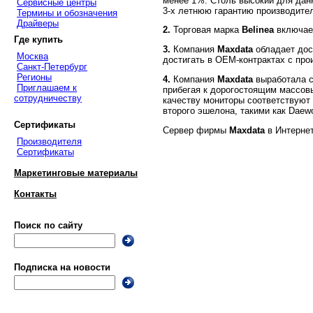
менее 1%. Столь высокий для дан
Сервисные центры
3-х летнюю гарантию производите
Термины и обозначения
Драйверы
2.
Торговая марка
Belinea
включает
Где купить
3.
Компания
Maxdata
обладает дос
Москва
достигать в OEM-контрактах с про
Санкт-Петербург
Регионы
4.
Компания
Maxdata
выработала с
Приглашаем к
прибегая к дорогостоящим массов
сотрудничеству
качеству мониторы соответствуют т
второго эшелона, такими как Daewo
Сертификаты
Сервер фирмы
Maxdata
в Интерне
Производителя
Сертификаты
Маркетинговые материалы
Контакты
Поиск по сайту
Подписка на новости