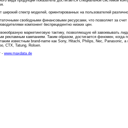
ного вида продукции показатель достигается специальной системой кон
ля.
 широкий спектр моделей, ориентированных на пользователей различно
таточными свободными финансовыми ресурсами, что позволяет за счет
изводителями компонент беспрецедентно низких цен.
воеобразную маркетинговую тактику, позволяющую ей завоевывать лиди
ым рекламным кампаниям. Таким образом, достигается феномен, когда п
аким известным brand-name как Sony, Hitachi, Philips, Nec, Panasonic, 
o, CTX, Tatung, Rolsen.
т -
www.maxdata.de