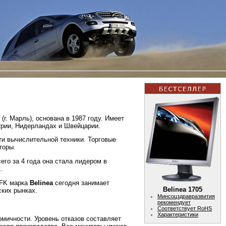
г. Марль), основана в 1987 году. Имеет
трии, Нидерландах и Швейцарии.
ти вычислительной техники. Торговые
торы.
сего за 4 года она стала лидером в
.
GFK марка
Belinea
сегодня занимает
Belinea 1705
ских рынках.
Минсоцздравразвития
рекомендует
Соответствует RoHS
Характеристики
мичности. Уровень отказов составляет