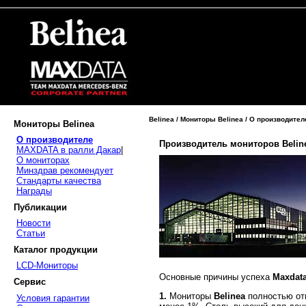
Belinea / Мониторы Belinea / О производител
Мониторы Belinea
О производителе
Производитель мониторов Beline
MAXDATA в ралли Дакар
|
О мониторах
Минздрав рекомендует
Стандарты качества
Награды
Публикации
Новости
Статьи
Каталог продукции
LCD-Мониторы
Основные причины успеха
Maxdat
Сервис
1.
Мониторы
Belinea
полностью отв
Условия гарантии