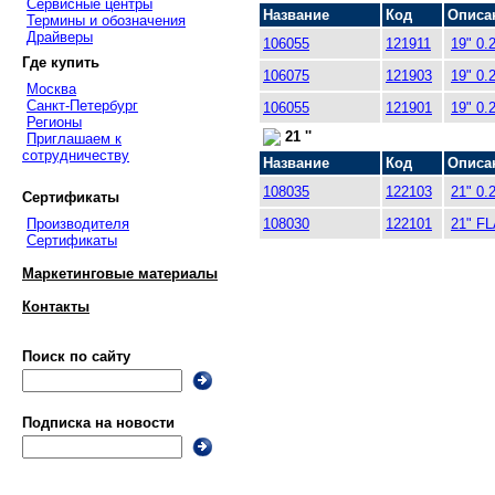
Сервисные центры
Название
Код
Описа
Термины и обозначения
Драйверы
106055
121911
19" 0.
Где купить
106075
121903
19" 0.
Москва
Санкт-Петербург
106055
121901
19" 0.
Регионы
21 ''
Приглашаем к
сотрудничеству
Название
Код
Описа
108035
122103
21" 0.
Сертификаты
Производителя
108030
122101
21" FL
Сертификаты
Маркетинговые материалы
Контакты
Поиск по сайту
Подписка на новости