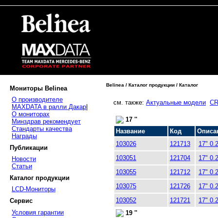
Belinea / Каталог продукции / Каталог
Мониторы Belinea
О производителе
см. также:
Актуальные модели
CR
MAXDATA в ралли Дакар
|
О мониторах
17 ''
Минздрав рекомендует
Стандарты качества
Название
Код
Описа
Награды
103026
121713
17" 0.
Публикации
103051
121704
17" 0.
Новости
Статьи
103055
121712
17" 0.
Каталог продукции
103075
121726
17" 0.
LCD-Мониторы
103052
121721
17" 0.
Сервис
Условия гарантии
19 ''