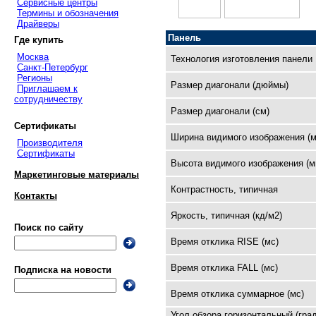
Сервисные центры
Термины и обозначения
Драйверы
Панель
Где купить
Москва
Технология изготовления панели
Санкт-Петербург
Регионы
Размер диагонали (дюймы)
Приглашаем к
сотрудничеству
Размер диагонали (см)
Сертификаты
Ширина видимого изображения (м
Производителя
Сертификаты
Высота видимого изображения (м
Маркетинговые материалы
Контрастность, типичная
Контакты
Яркость, типичная (кд/м2)
Поиск по сайту
Время отклика RISE (мс)
Время отклика FALL (мс)
Подписка на новости
Время отклика суммарное (мс)
Угол обзора горизонтальный (град