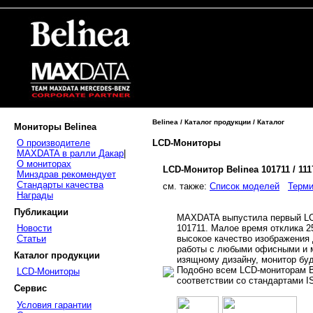
Belinea / Каталог продукции / Каталог
Мониторы Belinea
LCD-Мониторы
О производителе
MAXDATA в ралли Дакар
|
О мониторах
LCD-Монитор Belinea 101711 / 11
Минздрав рекомендует
Стандарты качества
cм. также:
Список моделей
Терми
Награды
Публикации
MAXDATA выпустила первый LCD
101711. Малое время отклика 2
Новости
высокое качество изображения
Статьи
работы с любыми офисными и 
Каталог продукции
изящному дизайну, монитор бу
Подобно всем LCD-мониторам B
LCD-Мониторы
соответствии со стандартами I
Сервис
Условия гарантии