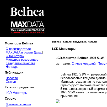
Belinea / Каталог продукции / Каталог
Мониторы Belinea
LCD-Мониторы
О производителе
MAXDATA в ралли Дакар
|
О мониторах
LCD-Монитор Belinea 1925 S1W /
Минздрав рекомендует
Стандарты качества
cм. также:
Список моделей
Терми
Награды
Публикации
Belinea 1925 S1W – прекрасны
использования каждого дюйма э
Новости
Матрица, созданная по техноло
Статьи
гарантируют высокое качество и
Каталог продукции
5 мс, широкоэкранный формат с
1925 S1W является отличным р
LCD-Мониторы
применения.
Сервис
Условия гарантии