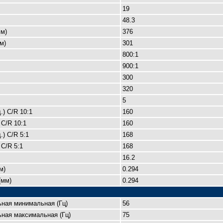
19
48.3
м)
376
м)
301
800:1
900:1
300
320
5
.) C/R 10:1
160
 C/R 10:1
160
.) C/R 5:1
168
 C/R 5:1
168
16.2
м)
0.294
(мм)
0.294
ьная минимальная (Гц)
56
ная максимальная (Гц)
75