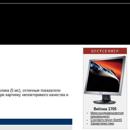
клика (5 мс), отличные показатели
оре картинку неповторимого качества и
Belinea 1705
Минсоцздравразвития
рекомендует
Соответствует RoHS
Характеристики