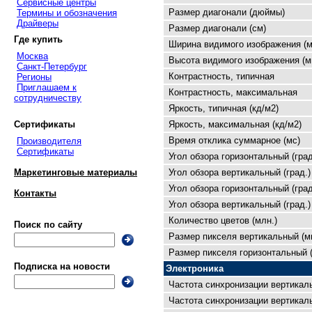
Сервисные центры
Размер диагонали (дюймы)
Термины и обозначения
Драйверы
Размер диагонали (см)
Где купить
Ширина видимого изображения (м
Москва
Высота видимого изображения (м
Санкт-Петербург
Контрастность, типичная
Регионы
Приглашаем к
Контрастность, максимальная
сотрудничеству
Яркость, типичная (кд/м2)
Яркость, максимальная (кд/м2)
Сертификаты
Время отклика суммарное (мс)
Производителя
Сертификаты
Угол обзора горизонтальный (град
Угол обзора вертикальный (град.)
Маркетинговые материалы
Угол обзора горизонтальный (град
Контакты
Угол обзора вертикальный (град.)
Количество цветов (млн.)
Поиск по сайту
Размер пикселя вертикальный (м
Размер пикселя горизонтальный 
Подписка на новости
Электроника
Частота синхронизации вертикал
Частота синхронизации вертикаль