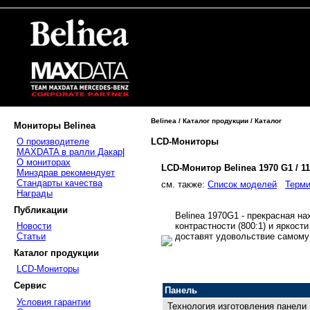
Belinea / Каталог продукции / Каталог
Мониторы Belinea
LCD-Мониторы
О производителе
MAXDATA в ралли Дакар
|
О мониторах
LCD-Монитор Belinea 1970 G1 / 1
Минздрав рекомендует
Стандарты качества
cм. также:
Список моделей
Терми
Награды
Публикации
Belinea 1970G1 - прекрасная на
контрастности (800:1) и яркост
Новости
доставят удовольствие самому
Статьи
Каталог продукции
LCD-Мониторы
Сервис
Панель
Условия гарантии
Технология изготовления панели