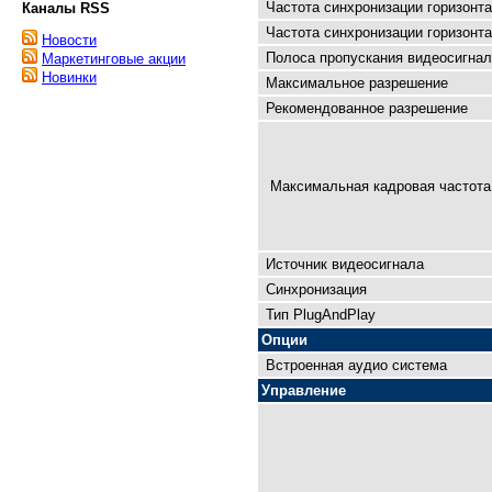
Частота синхронизации горизонта
Каналы RSS
Частота синхронизации горизонта
Новости
Полоса пропускания видеосигнал
Маркетинговые акции
Новинки
Максимальное разрешение
Рекомендованное разрешение
Максимальная кадровая чaстота 
Источник видеосигнала
Синхронизация
Тип PlugAndPlay
Опции
Встроенная аудио система
Управление