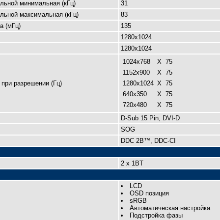
льной минимальная (кГц)
31
льной максимальная (кГц)
83
а (мГц)
135
1280x1024
1280x1024
1024x768
X
75
1152х900
X
75
при разрешении (Гц)
1280x1024
X
75
640x350
X
75
720x480
X
75
D-Sub 15 Pin, DVI-D
SOG
DDC 2B™, DDC-CI
2 x 1BT
LCD
OSD позиция
sRGB
Автоматическая настройка
Подстройка фазы