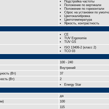
Подстройка частоты
Положение по вертикали
Положение по горизонтали
Сброс на установки по умолч
Цветокалибровка
Цветотемпература
Яркость, контрастность
CE
TUV Ergonomie
TUV GS
ISO 13406-2 (класс 2)
TCO 03
100 - 240
Внутрений
ность (Вт)
37
ость (Вт)
2
Energy Star
да
мм)
100
115