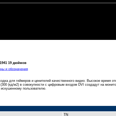
11941 19 дюймов
ны и обозначения
ходка для геймеров и ценителей качественного видео. Высокое время от
и (300 (кд/м2) в совокупности с цифровым входом DVI создадут на монит
 искушенному пользователю.
TN