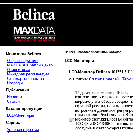
Belinea / Каталог продукции / Каталог
Мониторы Belinea
LCD-Мониторы
О производителе
MAXDATA в ралли Дакар
|
О мониторах
LCD-Монитор Belinea 101751 / 11
Минздрав рекомендует
Стандарты качества
cм. также:
Список моделей
Терми
Награды
Публикации
17-дюймовый монитор Belinea 1
контрастность и яркость обесп
Новости
широкие углы обзора создают 
Статьи
офисной работы, но и для през
Каталог продукции
встроенные динамики, регулиро
горизонтали (Pivot) делают Be
LCD-Мониторы
Монитор сертифицирован согла
Сервис
TCO 03 и ISO13406-2, что подт
доступна в светло-сером корпус
Условия гарантии