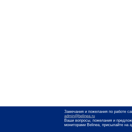
Замечания и пожелания по работе са
admin@belinea.ru
Ваши вопросы, пожелания и предлож
мониторами Belinea, присылайте на 