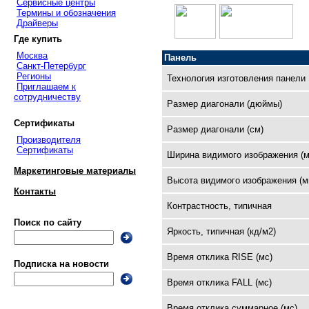
Сервисные центры
Термины и обозначения
Драйверы
Где купить
Москва
Панель
Санкт-Петербург
Регионы
Технология изготовления панели
Приглашаем к
сотрудничеству
Размер диагонали (дюймы)
Сертификаты
Размер диагонали (см)
Производителя
Сертификаты
Ширина видимого изображения (м
Маркетинговые материалы
Высота видимого изображения (м
Контакты
Контрастность, типичная
Поиск по сайту
Яркость, типичная (кд/м2)
Время отклика RISE (мс)
Подписка на новости
Время отклика FALL (мс)
Время отклика суммарное (мс)