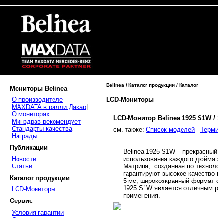
Belinea / Каталог продукции / Каталог
Мониторы Belinea
LCD-Мониторы
О производителе
MAXDATA в ралли Дакар
|
О мониторах
LCD-Монитор Belinea 1925 S1W /
Минздрав рекомендует
Стандарты качества
cм. также:
Список моделей
Терми
Награды
Публикации
Belinea 1925 S1W – прекрасны
использования каждого дюйма э
Новости
Матрица, созданная по техноло
Статьи
гарантируют высокое качество и
Каталог продукции
5 мс, широкоэкранный формат с
1925 S1W является отличным р
LCD-Мониторы
применения.
Сервис
Условия гарантии