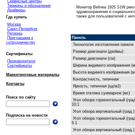
Сервисные центры
Термины и обозначения
Монитор Belinea 1925 S1W рек
Драйверы
здравоохранения и социального
также для пользователей с инт
Где купить
Москва
Санкт-Петербург
Регионы
Панель
Приглашаем к
сотрудничеству
Технология изготовления панели
Размер диагонали (дюймы)
Сертификаты
Размер диагонали (см)
Производителя
Ширина видимого изображения (м
Сертификаты
Высота видимого изображения (м
Маркетинговые материалы
Контрастность, типичная
Контакты
Яркость, типичная (кд/м2)
Время отклика суммарное (мс)
Поиск по сайту
Угол обзора горизонтальный (град
10:1
Угол обзора вертикальный (град.)
Подписка на новости
Угол обзора горизонтальный (град
5:1
Угол обзора вертикальный (град.)