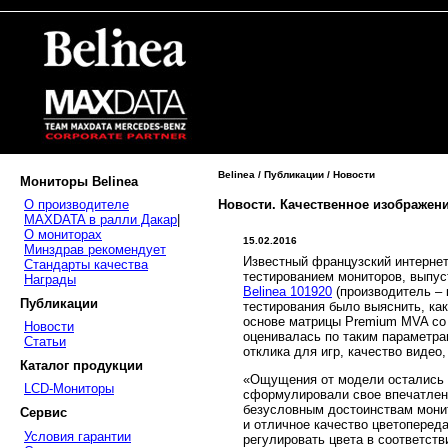
Belinea / Публикации / Новости
Мониторы Belinea
Новости. Качественное изображени
О производителе
MAXDATA в ралли Дакар
|
О мониторах
15.02.2016
Минздрав рекомендует
Известный французский интерне
Стандарты качества
тестированием мониторов, выпус
Награды
Belinea 101920
(производитель –
Публикации
тестирования было выяснить, ка
основе матрицы Premium MVA со в
Новости
оценивалась по таким параметра
Статьи
отклика для игр, качество виде
Каталог продукции
«Ощущения от модели остались о
LCD-Мониторы
сформулировали свое впечатлени
безусловным достоинствам монит
Сервис
и отличное качество цветоперед
Условия гарантии
регулировать цвета в соответств